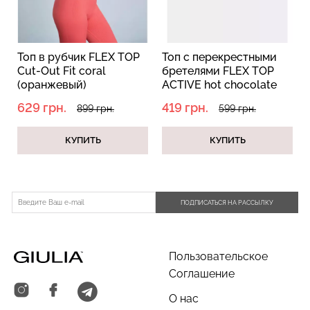
Топ в рубчик FLEX TOP
Топ с перекрестными
Cut-Out Fit coral
бретелями FLEX TOP
Бесшовные трусы
Топ на бретелях в рубчик
(оранжевый)
ACTIVE hot chocolate
хипстеры HIPSTER BRIEFS
CAMI TOP RIB white
(коричневый)
629 грн.
419 грн.
899 грн.
599 грн.
(бежевый) Giulia
(белый) Giulia
230 грн.
329 грн.
299 грн.
499 грн.
КУПИТЬ
КУПИТЬ
ПОДПИСАТЬСЯ НА РАССЫЛКУ
Пользовательское
Соглашение
О нас