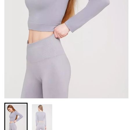
Бесшовные леггинсы из
Велосипедки с высокой
микрофибры LEGGINGS
талией TRACKS 01
02 (черный) Giulia
(черный) Giulia
552 грн.
789 грн.
384 грн.
549 грн.