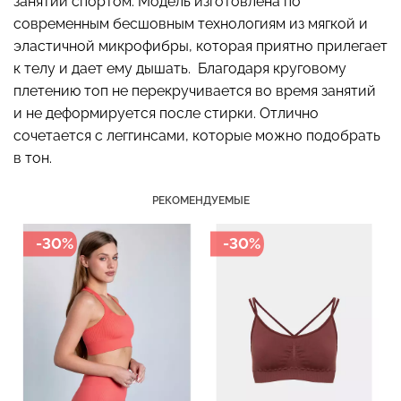
занятий спортом. Модель изготовлена по
современным бесшовным технологиям из мягкой и
эластичной микрофибры, которая приятно прилегает
к телу и дает ему дышать. Благодаря круговому
Бесшовный топ с легкой
плетению топ не перекручивается во время занятий
Бесшовные стринги
коррекцией BRA
STRING BRIEFS (черный)
и не деформируется после стирки. Отлично
SHAPEWEAR nude
Giulia
сочетается с леггинсами, которые можно подобрать
(бежевый) Giulia
в тон.
179 грн.
299 грн.
489 грн.
699 грн.
РЕКОМЕНДУЕМЫЕ
-30%
-30%