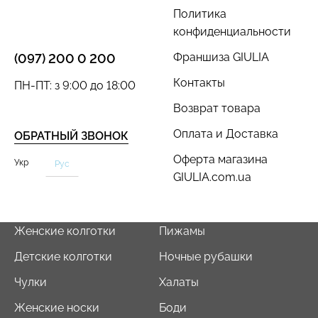
Политика
конфиденциальности
Франшиза GIULIA
(097) 200 0 200
Контакты
ПН-ПТ: з 9:00 до 18:00
Велосипедки с пуш-ап
Топ на бретелях в рубчик
эффектом бесшовные
CAMI TOP RIB black
Возврат товара
TRACKS SHAPE black
(черный) Giulia
(черный) Giulia
Оплата и Доставка
ОБРАТНЫЙ ЗВОНОК
454 грн.
649 грн.
299 грн.
499 грн.
Оферта магазина
Укр
Рус
GIULIA.com.ua
Женские колготки
Пижамы
Детские колготки
Ночные рубашки
Чулки
Халаты
Женские носки
Боди