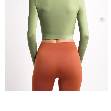
Бесшовная б
высокой
Бесшовные леггинсы
легкой корр
01 (черный)
LEGGINGS (черный) Giulia
BRASILIAN 
black (черный)
482 грн.
689 грн.
258 грн.
369 г