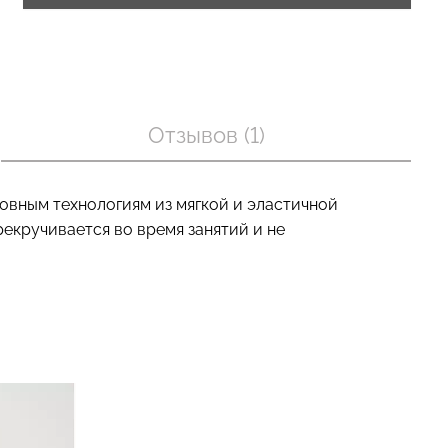
оп с легкой
Велосипедки с пуш-ап
BRA
эффектом бесшовные
Отзывов (1)
nude (бежевый)
TRACKS SHAPE black
(черный) Giulia
рн.
454 грн.
649 грн.
овным технологиям из мягкой и эластичной
рекручивается во время занятий и не