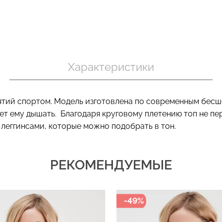
Бесшовный т
 в рубчик
Бесшовный топ на тонких
коррекцией 
ack (черный)
бретелях CAMI TOP (белый)
Характеристики
SHAPEWEAR 
Giulia
Giulia
.
279 грн.
399 грн.
489 грн.
699 г
ятий спортом. Модель изготовлена по современным бесш
ет ему дышать. Благодаря круговому плетению топ не пе
 леггинсами, которые можно подобрать в тон.
РЕКОМЕНДУЕМЫЕ
-49%