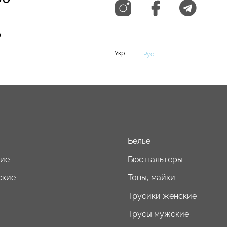
0
Укр
Рус
Белье
кие
Бюстгальтеры
ские
Топы, майки
Трусики женские
Трусы мужские