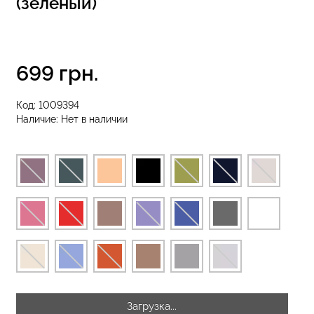
(зеленый)
разилиана с
екцией
Бесшовные стринги STRING
699 грн.
SHAPEWEAR
BRIEFS (черный) Giulia
 Giulia
Код:
1009394
рн.
179 грн.
299 грн.
Наличие:
Нет в наличии
Загрузка...