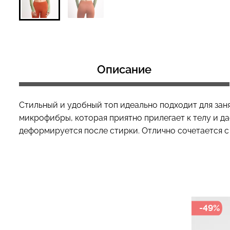
Топ на бретелях в рубчик
Топ на бретелях
CAMI TOP RIB white (белый)
CAMI TOP RIB bl
Описание
Giulia
Giulia
299 грн.
499 грн.
299 грн.
499 грн
Стильный и удобный топ идеально подходит для зан
микрофибры, которая приятно прилегает к телу и да
деформируется после стирки. Отлично сочетается с
-49%