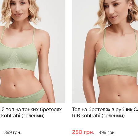
й топ на тонких бретелях
Топ на бретелях в рубчик 
kohlrabi (зеленый)
RIB kohlrabi (зеленый)
250 грн.
399 грн.
499 грн.