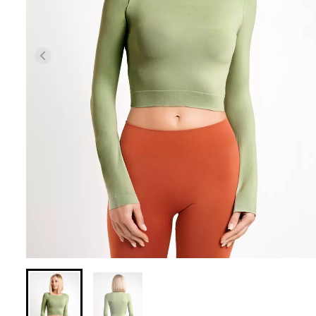
Бесшовные леггинсы из
Велосипедки с 
микрофибры LEGGINGS 02
талией TRACKS 
(черный) Giulia
Giulia
552 грн.
789 грн.
384 грн.
549 грн.