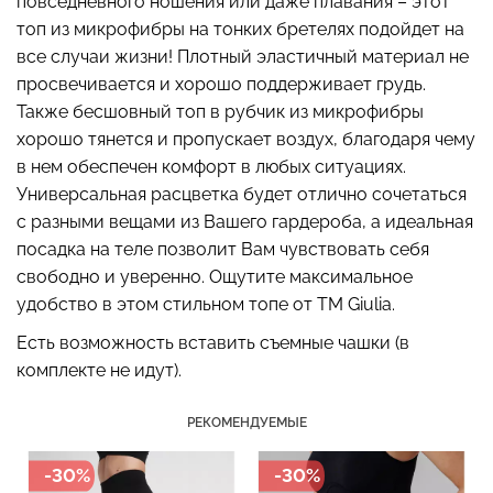
повседневного ношения или даже плавания – этот
топ из микрофибры на тонких бретелях подойдет на
все случаи жизни! Плотный эластичный материал не
просвечивается и хорошо поддерживает грудь.
Бесшовный топ с легкой
Также бесшовный топ в рубчик из микрофибры
Бесшовные стринги
коррекцией BRA
STRING BRIEFS (черный)
хорошо тянется и пропускает воздух, благодаря чему
SHAPEWEAR nude
Giulia
в нем обеспечен комфорт в любых ситуациях.
(бежевый) Giulia
Универсальная расцветка будет отлично сочетаться
179 грн.
299 грн.
489 грн.
699 грн.
с разными вещами из Вашего гардероба, а идеальная
посадка на теле позволит Вам чувствовать себя
свободно и уверенно. Ощутите максимальное
удобство в этом стильном топе от ТМ Giulia.
Есть возможность вставить съемные чашки (в
комплекте не идут).
РЕКОМЕНДУЕМЫЕ
-30%
-30%