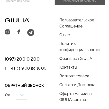
ПОДПИСАТЬСЯ НА РАССЫЛКУ
Пользовательское
Соглашение
Велосипедки с пуш-ап
О нас
Топ на бретелях в рубчик
эффектом бесшовные
CAMI TOP RIB black
Политика
TRACKS SHAPE black
(черный) Giulia
(черный) Giulia
конфиденциальности
454 грн.
649 грн.
299 грн.
499 грн.
Франшиза GIULIA
(097) 200 0 200
Контакты
ПН-ПТ: з 9:00 до 18:00
Возврат товара
Оплата и Доставка
ОБРАТНЫЙ ЗВОНОК
Оферта магазина
Укр
Рус
GIULIA.com.ua