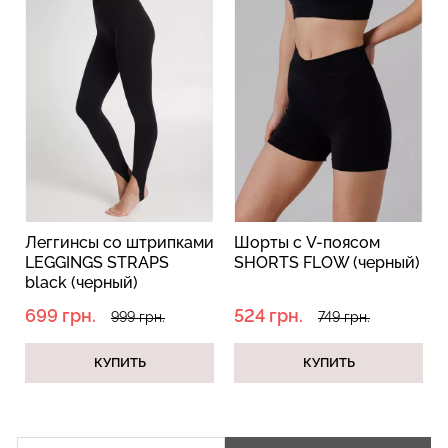
Бесшовный топ с легкой
Топ на бретелях в рубчик
коррекцией BRA
CAMI TOP RIB white
SHAPEWEAR black
(белый) Giulia
(черный) Giulia
299 грн.
499 грн.
489 грн.
699 грн.
Леггинсы со штрипками
Шорты с V-поясом
LEGGINGS STRAPS
SHORTS FLOW (черный)
black (черный)
699 грн.
524 грн.
999 грн.
749 грн.
КУПИТЬ
КУПИТЬ