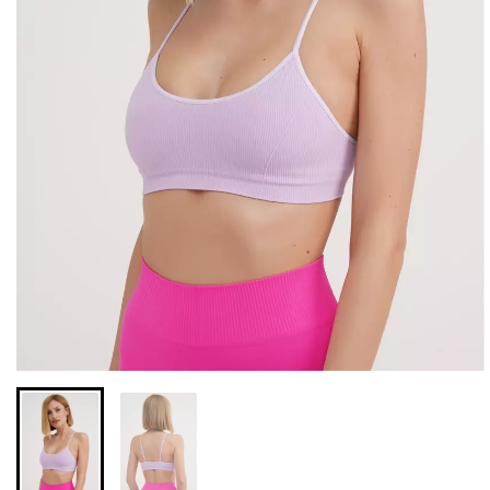
Бесшовные леггинсы из
Велосипедки с высокой
микрофибры LEGGINGS
талией TRACKS 01
02 (черный) Giulia
(черный) Giulia
552 грн.
789 грн.
384 грн.
549 грн.