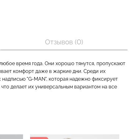
оп с легкой
Бесшовные трусы слипы с
BRA
легкой коррекцией HI-LEG
Отзывов (0)
nude (бежевый)
SHAPEWEAR black (черный)
Giulia
рн.
258 грн.
369 грн.
любое время года. Они хорошо тянутся, пропускают
ивает комфорт даже в жаркие дни. Среди их
 надписью "G-MAN", которая надежно фиксирует
 что делает их универсальным вариантом на все