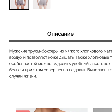
Топ на бретелях в рубчик
Топ на бретелях
CAMI TOP RIB black (черный)
CAMI TOP RIB wh
Описание
Giulia
Giulia
299 грн.
499 грн.
299 грн.
499 грн
Мужские трусы-боксеры из мягкого хлопкового мате
воздух и позволяют коже дышать. Также хлопковые 
особенностей можно выделить удобный фасон, не с
белье и при этом совершенно не давит. Выполнены 
случаи жизни.