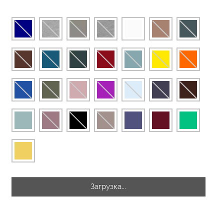
еггинсы
Бесшовные стринги STRING
рный) Giulia
BRIEFS (черный) Giulia
рн.
179 грн.
299 грн.
Загрузка...