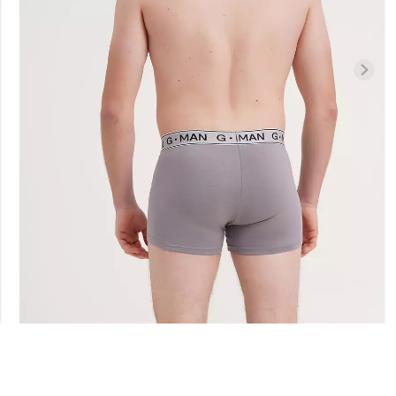
илиана с
Велосипедки с высокой
ией
Бесшовные л
талией TRACKS 01 (черный)
APEWEAR
LEGGINGS (че
Giulia
ulia
384 грн.
549 грн.
482 грн.
689 г