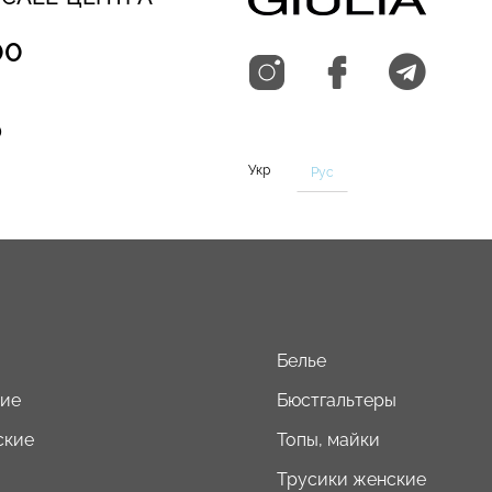
00
0
Укр
Рус
Белье
кие
Бюстгальтеры
ские
Топы, майки
Трусики женские