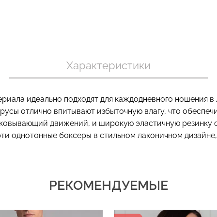
Бесшовный т
 в рубчик
Бесшовный топ на тонких
коррекцией 
ite (белый)
бретелях CAMI TOP (белый)
Характеристики
SHAPEWEAR 
Giulia
Giulia
.
279 грн.
399 грн.
489 грн.
699 г
риала идеально подходят для каждодневного ношения в 
трусы отлично впитывают избыточную влагу, что обеспеч
ковывающий движений, и широкую эластичную резинку с
эти однотонные боксеры в стильном лаконичном дизайне,
РЕКОМЕНДУЕМЫЕ