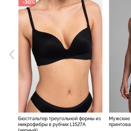
-30%
Бюстгальтер треугольной формы из
Мужские 
еный)
микрофибры в рубчик L1527A
принтова
(черный)