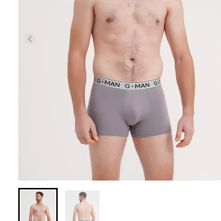
Бесшовная браз
Бесшовные леггинсы из
легкой коррекц
микрофибры LEGGINGS 02
BRASILIAN SH
(черный) Giulia
black (черный) Gi
552 грн.
789 грн.
258 грн.
369 грн.