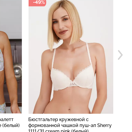
-49%
-4
ралетт
Бюстгальтер кружевной с
Бесш
e (белый)
формованной чашкой пуш-ап Sherry
(черн
1111/31 cream pink (белый)