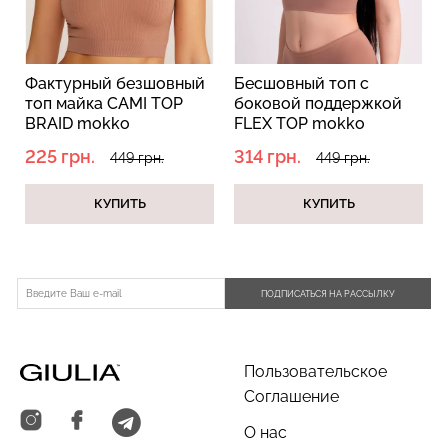
Фактурный безшовный
Бесшовный топ с
Топ
топ майка CAMI TOP
боковой поддержкой
руб
BRAID mokko
FLEX TOP mokko
mok
(коричневый)
(коричневый)
225 грн.
314 грн.
250
449 грн.
449 грн.
КУПИТЬ
КУПИТЬ
ПОДПИСАТЬСЯ НА РАССЫЛКУ
Пользовательское
Соглашение
О нас