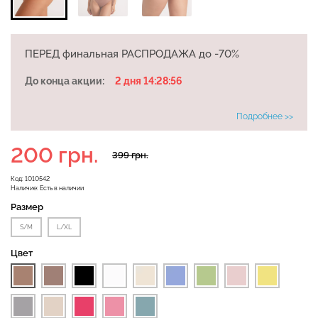
Бесшовная бразилиана с
ПЕРЕД финальная РАСПРОДАЖА до -70%
Топ на бретелях в рубчик
легкой коррекцией
CAMI TOP RIB black
BRASILIAN SHAPEWEAR
До конца акции:
2 дня 14:28:55
(черный) Giulia
black (черный) Giulia
Подробнее >>
258 грн.
369 грн.
299 грн.
499 грн.
200 грн.
399 грн.
Код:
1010542
Наличие:
Есть в наличии
Размер
S/M
L/XL
Цвет