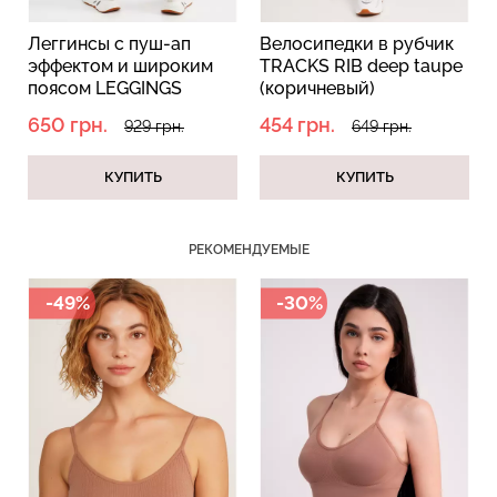
Велосипедки в рубчик
Бесшовные леггинсы и
им
TRACKS RIB deep taupe
микрофибры LEGGINGS
(коричневый)
02 deep taupe
(коричневый)
454 грн.
552 грн.
649 грн.
789 грн.
КУПИТЬ
КУПИТЬ
РЕКОМЕНДУЕМЫЕ
-49%
-30%
-