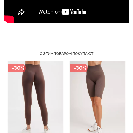
Бесшовный топ с легкой
Бесшовные трусы слипы
коррекцией BRA
с легкой коррекцией HI-
SHAPEWEAR nude
LEG SHAPEWEAR black
(бежевый) Giulia
(черный) Giulia
С ЭТИМ ТОВАРОМ ПОКУПАЮТ
489 грн.
699 грн.
258 грн.
369 грн.
-30%
-30%