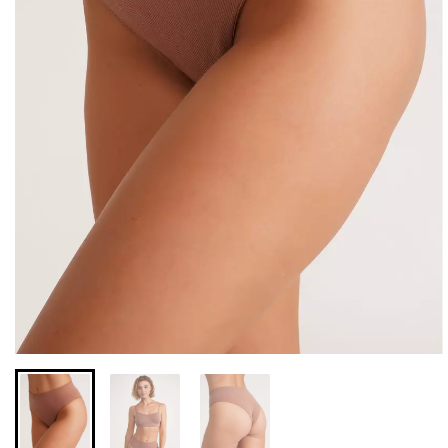
Бесшовные леггинсы из
Бесшовный топ на тонких
микрофибры LEGGINGS
бретелях CAMI TOP
02 (черный) Giulia
(белый) Giulia
552 грн.
789 грн.
279 грн.
399 грн.