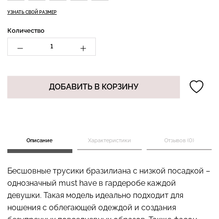
УЗНАТЬ СВОЙ РАЗМЕР
Количество
Велосипедки с высокой
Бесшовные леггинсы
талией TRACKS 01
LEGGINGS (черный) Giulia
(черный) Giulia
482 грн.
689 грн.
275 грн.
549 грн.
ДОБАВИТЬ В КОРЗИНУ
Описание
Характеристики
Отзывов (0)
Бесшовные трусики бразилиана с низкой посадкой –
однозначный must have в гардеробе каждой
девушки. Такая модель идеально подходит для
ношения с облегающей одеждой и создания