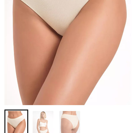
Бесшовная бразилиана с
Бесшовные леггинсы из
легкой коррекцией
микрофибры LEGGINGS
BRASILIAN SHAPEWEAR
02 (черный) Giulia
black (черный) Giulia
552 грн.
789 грн.
258 грн.
369 грн.