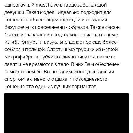
однозначный must have в гардеробе каждой
девушки. Такая модель идеально подходит для
ношения с облегающей одеждой и создания
безупречных повседневных образов. Также фасон
Бесшовные стринги
Топ на бретелях в рубчик
STRING BRIEFS (черный)
CAMI TOP RIB black
бразилиана красиво подчеркивает женственные
Giulia
(черный) Giulia
изгибы фигуры и визуально делает ее еще более
соблазнительной. Эластичные трусики из мягкой
179 грн.
299 грн.
299 грн.
499 грн.
микрофибры в рубчик отлично тянутся, нигде не
давят и не врезаются в тело. В них Вам обеспечен
комфорт, чем бы Вы ни занимались: для занятий
спортом, активного отдыха и повседневного
ношения это один из лучших вариантов.