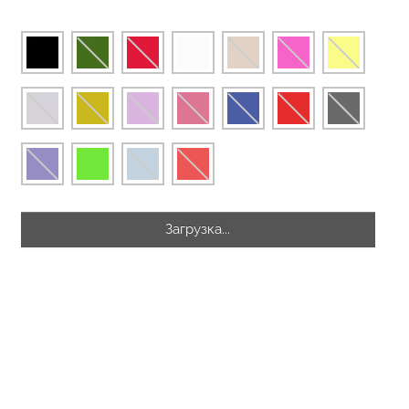
разилиана с
екцией
Бесшовные стринги STRING
SHAPEWEAR
BRIEFS (черный) Giulia
 Giulia
рн.
179 грн.
299 грн.
Загрузка...