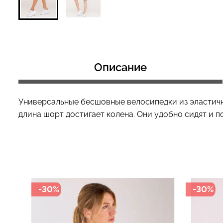
Велосипедки с 
Топ на бретелях в рубчик
эффектом бесш
CAMI TOP RIB white (белый)
Описание
TRACKS SHAPE 
Giulia
(черный) Giulia
299 грн.
499 грн.
454 грн.
649 грн.
Универсальные бесшовные велосипедки из эластичн
длина шорт достигает колена. Они удобно сидят и 
-30%
-30%