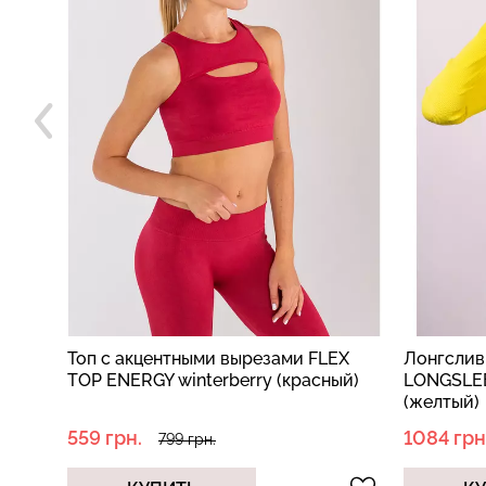
ой
Топ с акцентными вырезами FLEX
Лонгслив
R
TOP ENERGY winterberry (красный)
LONGSLEE
(желтый)
559 грн.
1084 грн
799 грн.