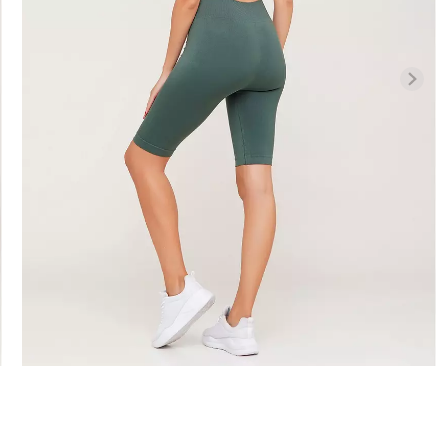
Бесшовная б
высокой
Бесшовные леггинсы
легкой корр
01 (черный)
LEGGINGS (черный) Giulia
BRASILIAN 
black (черный)
482 грн.
689 грн.
258 грн.
369 г