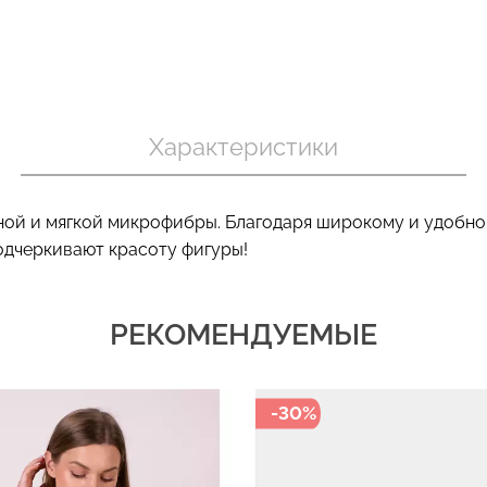
пуш-ап
Топ на бретелях в рубчик
Бесшовный т
овные
CAMI TOP RIB black (черный)
бретелях CAM
Характеристики
black
Giulia
Giulia
299 грн.
499 грн.
279 грн.
399 г
ой и мягкой микрофибры. Благодаря широкому и удобном
подчеркивают красоту фигуры!
РЕКОМЕНДУЕМЫЕ
-30%