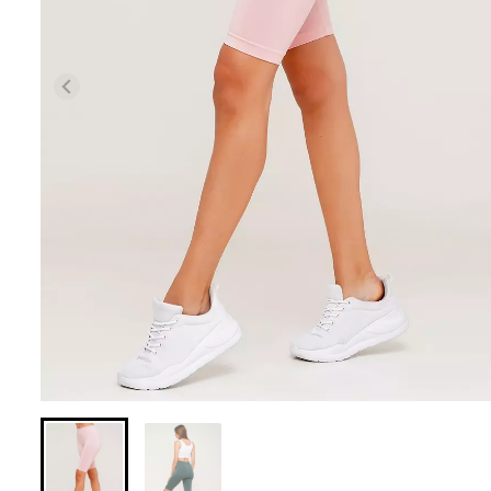
Бесшовные леггинсы из
Велосипедки с 
микрофибры LEGGINGS 02
талией TRACKS 
(черный) Giulia
Giulia
552 грн.
789 грн.
384 грн.
549 грн.