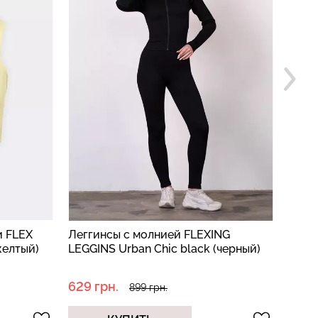
и FLEX
Леггинсы с молнией FLEXING
Бесш
желтый)
LEGGINS Urban Chic black (черный)
ап э
black
629 грн.
454 
899 грн.