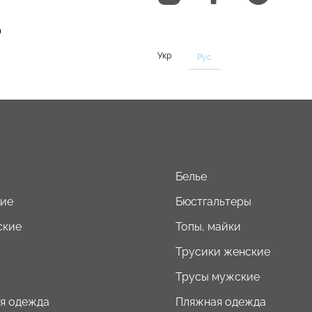
0
Укр
Рус
Белье
кие
Бюстгальтеры
ские
Топы, майки
Трусики женские
Трусы мужские
я одежда
Пляжная одежда