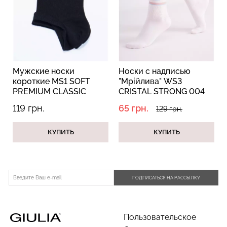
Топ на бретелях в рубчик
Бесшовный топ на тонких
CAMI TOP RIB white
бретелях CAMI TOP
(белый) Giulia
(белый) Giulia
Мужские носки
Носки с надписью
короткие MS1 SOFT
"Мрійлива" WS3
499 грн.
399 грн.
PREMIUM CLASSIC
CRISTAL STRONG 004
black (черный)
white/baby blue
119 грн.
65 грн.
129 грн.
(белый/голубой)
КУПИТЬ
КУПИТЬ
ПОДПИСАТЬСЯ НА РАССЫЛКУ
Пользовательское