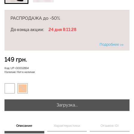
РАСПРОДАЖА до -50%
Бесшовная бразилиана с
Велосипедки с высокой
легкой коррекцией
До конца акции:
24 дня 8:11:28
талией TRACKS 01
BRASILIAN SHAPEWEAR
(черный) Giulia
black (черный) Giulia
Подробнее >>
384 грн.
549 грн.
369 грн.
149 грн.
Код:
UP-00002854
Наличие:
Нет в наличии
Загрузка...
Описание
Характеристики
Отзывов (0)