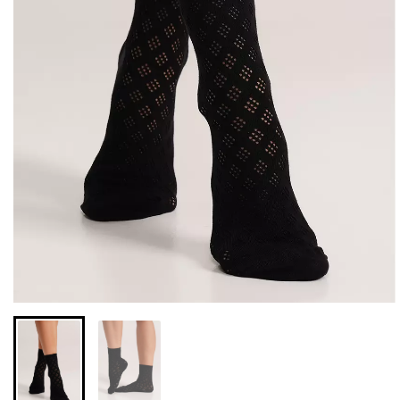
Бесшовные леггинсы из
Бесшовные леггинсы
микрофибры LEGGINGS
LEGGINGS (черный) Giulia
02 (черный) Giulia
552 грн.
789 грн.
482 грн.
689 грн.