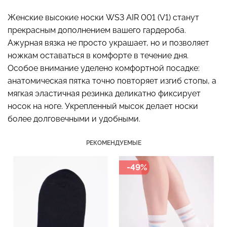
Женские высокие носки WS3 AIR 001 (V1) станут
прекрасным дополнением вашего гардероба.
Ажурная вязка не просто украшает, но и позволяет
Бесшовные стринги
Топ на бретелях в рубчик
ножкам оставаться в комфорте в течение дня.
STRING BRIEFS (черный)
CAMI TOP RIB black
Особое внимание уделено комфортной посадке:
Giulia
(черный) Giulia
анатомическая пятка точно повторяет изгиб стопы, а
299 грн.
499 грн.
мягкая эластичная резинка деликатно фиксирует
носок на ноге. Укрепленный мысок делает носки
более долговечными и удобными.
РЕКОМЕНДУЕМЫЕ
-49%