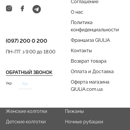
Соглашение
О нас
Политика
Бесшовный топ с легкой
Велосипедки с пуш-ап
конфиденциальности
коррекцией BRA
эффектом бесшовные
Франшиза GIULIA
(097) 200 0 200
SHAPEWEAR nude
TRACKS SHAPE black
(бежевый) Giulia
(черный) Giulia
Контакты
ПН-ПТ: з 9:00 до 18:00
699 грн.
454 грн.
649 грн.
Возврат товара
Оплата и Доставка
ОБРАТНЫЙ ЗВОНОК
Оферта магазина
Укр
Рус
GIULIA.com.ua
Женские колготки
Пижамы
Детские колготки
Ночные рубашки