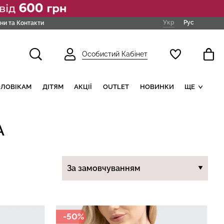
Укр
Рус
ни та Контакти
Особистий Кабінет
ОЛОВІКАМ
ДІТЯМ
АКЦІЇ
OUTLET
НОВИНКИ
ЩЕ
А
-50%