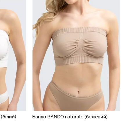
зиліана з
кцією BRASILIAN
Безшовні стрінги STRING
lack (чорний)
BRIEFS (чорний) Giulia
рн.
179 грн.
299 грн.
(білий)
Бандо BANDO naturale (бежевий)