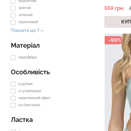
блакитний
559 грн.
жовтий
7
зелений
КУ
коричневий
Безшовний топ з легкою
Безшовні труси 
Показати ще 7
корекцією BRA SHAPEWEAR
HIPSTER BRIEFS
nude (бежевий) Giulia
Giulia
-50%
Матеріал
489 грн.
699 грн.
230 грн.
329 грн.
мікрофібра
Особливість
в рубчик
зі штрипками
моделюючий ефект
на блискавці
Ластка