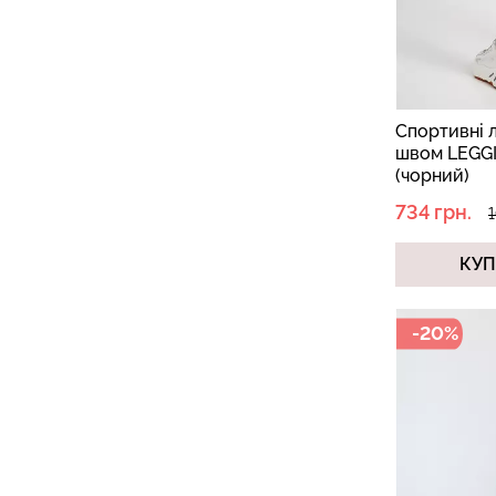
Cпортивні 
швом LEGG
(чорний)
734 грн.
1
КУ
-20%