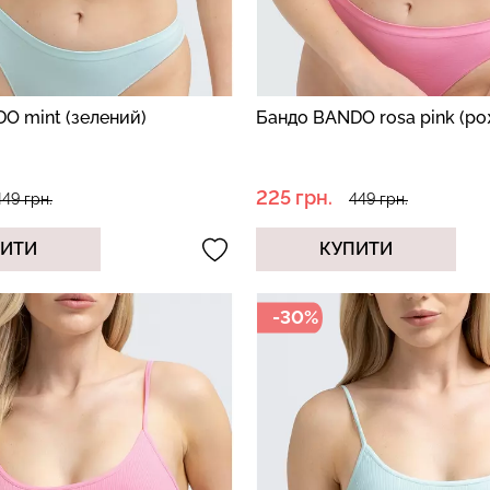
O mint (зелений)
Бандо BANDO rosa pink (р
225 грн.
449 грн.
449 грн.
ПИТИ
КУПИТИ
-30%