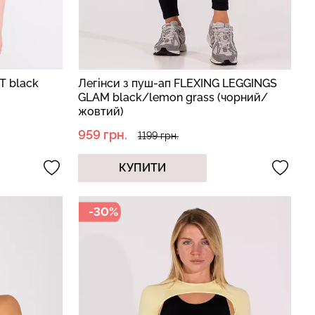
T black
Легінси з пуш-ап FLEXING LEGGINGS
GLAM black/lemon grass (чорний/
жовтий)
959 грн.
1199 грн.
КУПИТИ
-30%