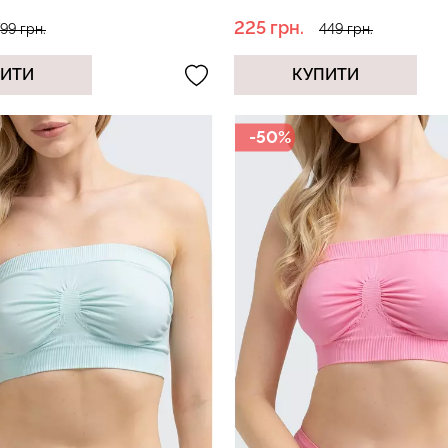
225 грн.
99 грн.
449 грн.
ПИТИ
КУПИТИ
хіпстери
Топ на бретелях в рубчик
Велосипедки
 (бежевий)
CAMI TOP RIB white (білий)
ефектом без
Giulia
SHAPE black (
-50%
299 грн.
499 грн.
454 грн.
649 г