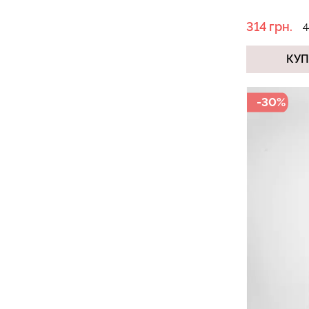
314 грн.
4
КУ
-30%