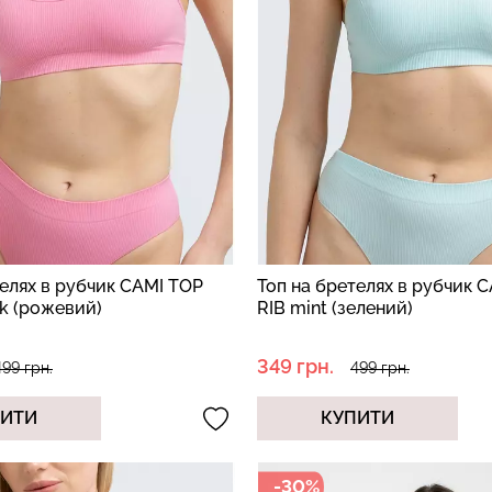
телях в рубчик CAMI TOP
Топ на бретелях в рубчик 
nk (рожевий)
RIB mint (зелений)
349 грн.
499 грн.
499 грн.
ПИТИ
КУПИТИ
-30%