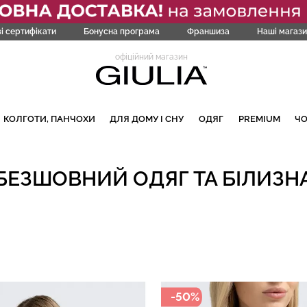
і сертифікати
Бонусна програма
Франшиза
Наші магази
офіційний магазин
КОЛГОТИ, ПАНЧОХИ
ДЛЯ ДОМУ І СНУ
ОДЯГ
PREMIUM
Ч
БЕЗШОВНИЙ ОДЯГ ТА БІЛИЗН
-50%