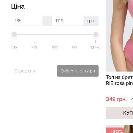
Ціна
-
грн.
185
419
652
886
1,1 тис.
Скасувати
Виберіть фільтри
Топ на бре
RIB rosa pi
349 грн.
КУ
-30%