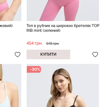
ожевий)
Топ в рубчик на широких бретелях TOP
RIB mint (зелений)
454 грн.
649 грн.
КУПИТИ
-30%