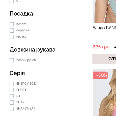
є
Посадка
висока
Бандо BAND
середня
низька
225 грн.
Довжина рукава
КУ
довгий рукав
Серія
-30%
ENERGY 2021
FLEXIT
RIB
SHAPE
SHAPEWEAR