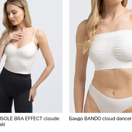
Безшовні бра
високою
Безшовні легінси LEGGINGS
легкою коре
1 (чорний)
(чорний) Giulia
SHAPEWEAR b
Giulia
482 грн.
689 грн.
258 грн.
369 г
ISOLE BRA EFFECT cloude
Бандо BANDO cloud dancer 
ий)