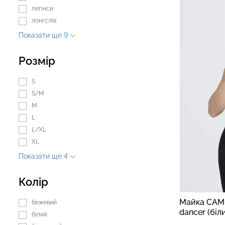
легінси
лонгслів
Показати ще 9
Безшовні легінси з
Велосипедки з 
мікрофібри LEGGINGS 02
талією TRACKS 0
Розмір
(чорний) Giulia
Giulia
S
552 грн.
789 грн.
384 грн.
549 грн.
S/M
M
L
L/XL
XL
Показати ще 4
Колір
Майка CAM
бежевий
dancer (біл
білий