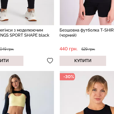
легінси з моделюючим
Безшовна футболка T-SHIR
INGS SPORT SHAPE black
(чорний)
440 грн.
049 грн.
629 грн.
ПИТИ
КУПИТИ
-30%