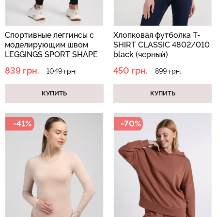
Спортивные леггинсы с
Хлопковая футболка T-
моделирующим швом
SHIRT CLASSIC 4802/010
LEGGINGS SPORT SHAPE
black (черный)
Бесшовные трусы
Топ на бретелях в рубчик
black (черный)
хипстеры HIPSTER BRIEFS
CAMI TOP RIB white
839 грн.
450 грн.
1049 грн.
899 грн.
(бежевый) Giulia
(белый) Giulia
КУПИТЬ
КУПИТЬ
230 грн.
329 грн.
299 грн.
499 грн.
-41%
-70%