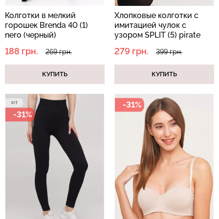
Колготки в мелкий
Хлопковые колготки с
горошек Brenda 40 (1)
имитацией чулок с
Бесшовные леггинсы из
Велосипедки с высокой
nero (черный)
узором SPLIT (5) pirate
микрофибры LEGGINGS
талией TRACKS 01
black (черный)
188 грн.
279 грн.
269 грн.
399 грн.
02 (черный) Giulia
(черный) Giulia
631 грн.
789 грн.
439 грн.
549 грн.
КУПИТЬ
КУПИТЬ
-31%
-31%