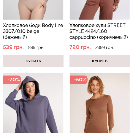
Хлопковое боди Body line
Хлопковое худи STREET
3307/010 beige
STYLE 4424/160
Бесшовный топ с легкой
Велосипедки с пуш-ап
(бежевый)
cappuccino (коричневый)
коррекцией BRA
эффектом бесшовные
539 грн.
720 грн.
SHAPEWEAR black
TRACKS SHAPE black
899 грн.
2399 грн.
(черный) Giulia
(черный) Giulia
КУПИТЬ
КУПИТЬ
489 грн.
699 грн.
519 грн.
649 грн.
-70%
-50%