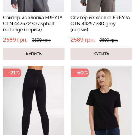
Свитер из хлопка FREYJA
Свитер из хлопка FREYJA
CTN 4425/230 asphalt
CTN 4425/230 grey
Бесшовный топ с легкой
melange (серый)
(серый)
Бесшовные стринги
коррекцией BRA
STRING BRIEFS (черный)
2589 грн.
2589 грн.
3699 грн.
3699 грн.
SHAPEWEAR nude
Giulia
(бежевый) Giulia
КУПИТЬ
КУПИТЬ
179 грн.
299 грн.
489 грн.
699 грн.
-21%
-50%