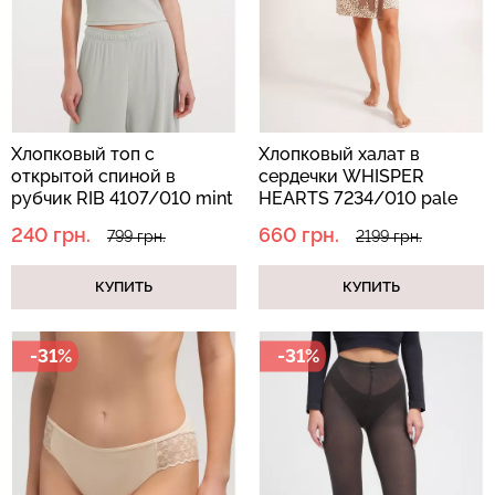
Хлопковый топ с
Хлопковый халат в
открытой спиной в
сердечки WHISPER
рубчик RIB 4107/010 mint
HEARTS 7234/010 pale
(зеленый)
yellow/brown hearts
240 грн.
660 грн.
799 грн.
2199 грн.
(желтый)
КУПИТЬ
КУПИТЬ
-31%
-31%