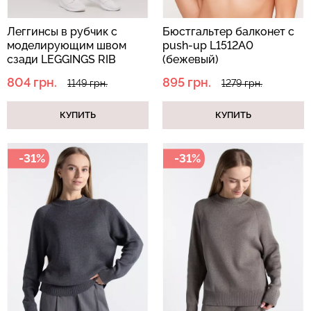
Леггинсы в рубчик с
Бюстгальтер балконет с
моделирующим швом
push-up L1512A0
Бесшовная бразилиана с
сзади LEGGINGS RIB
(бежевый)
Бесшовные леггинсы
легкой коррекцией
(черный)
LEGGINGS (черный) Giulia
BRASILIAN SHAPEWEAR
804 грн.
895 грн.
1149 грн.
1279 грн.
black (черный) Giulia
КУПИТЬ
КУПИТЬ
551 грн.
689 грн.
258 грн.
369 грн.
-31%
-31%