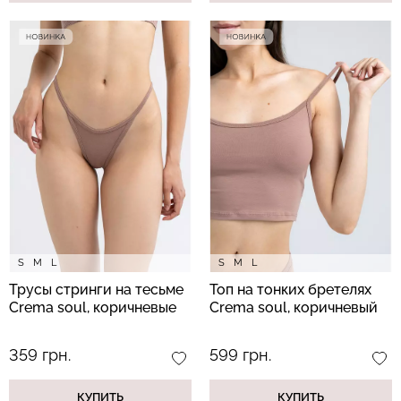
S
M
L
S
M
L
Трусы стринги на тесьме
Топ на тонких бретелях
Crema soul, коричневые
Crema soul, коричневый
359 грн.
599 грн.
КУПИТЬ
КУПИТЬ