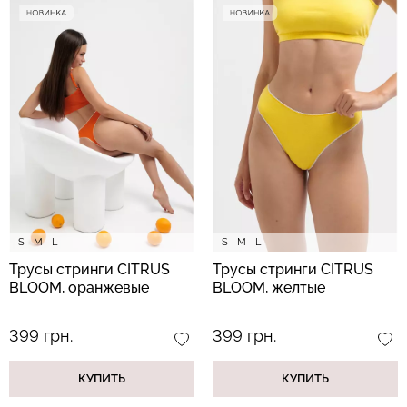
Бесшовный топ с легкой
Велосипедки с пуш-ап
коррекцией BRA
эффектом бесшовные
SHAPEWEAR nude
TRACKS SHAPE black
(бежевый) Giulia
(черный) Giulia
489 грн.
699 грн.
454 грн.
649 грн.
S
M
L
S
M
L
Трусы стринги CITRUS
Трусы стринги CITRUS
BLOOM, оранжевые
BLOOM, желтые
399 грн.
399 грн.
КУПИТЬ
КУПИТЬ