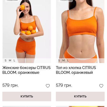
Топ на бретелях в рубчик
Бесшовный топ на тонких
CAMI TOP RIB white
бретелях CAMI TOP
(белый) Giulia
(белый) Giulia
299 грн.
499 грн.
279 грн.
399 грн.
S
M
L
S
M
L
Женские боксеры CITRUS
Топ из хлопка CITRUS
BLOOM, оранжевые
BLOOM, оранжевый
579 грн.
579 грн.
КУПИТЬ
КУПИТЬ