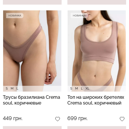
S
M
L
S
M
L
XL
Трусы бразилиана Crema
Топ на широких бретелях
soul, коричневые
Crema soul, коричневый
449 грн.
699 грн.