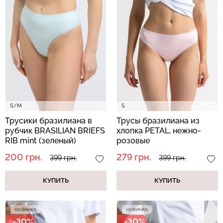
Бесшовные леггинсы из
Бесшовные леггинсы
микрофибры LEGGINGS
LEGGINGS (черный) Giulia
02 (черный) Giulia
552 грн.
789 грн.
482 грн.
689 грн.
S/M
S
Трусики бразилиана в
Трусы бразилиана из
рубчик BRASILIAN BRIEFS
хлопка PETAL, нежно-
RIB mint (зеленый)
розовые
200 грн.
279 грн.
399 грн.
399 грн.
КУПИТЬ
КУПИТЬ
-30%
-30%