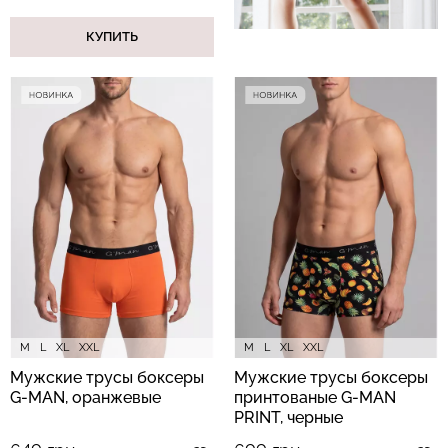
КУПИТЬ
M
L
XL
XXL
M
L
XL
XXL
Мужские трусы боксеры
Мужские трусы боксеры
G-MAN, оранжевые
принтованые G-MAN
PRINT, черные