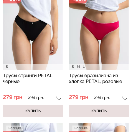
Бесшовная бразилиана с
Велосипедки с высокой
легкой коррекцией
талией TRACKS 01
BRASILIAN SHAPEWEAR
(черный) Giulia
black (черный) Giulia
384 грн.
549 грн.
258 грн.
369 грн.
S
S
M
L
Трусы стринги PETAL,
Трусы бразилиана из
черные
хлопка PETAL, розовые
279 грн.
279 грн.
399 грн.
399 грн.
КУПИТЬ
КУПИТЬ