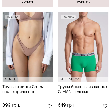
КУПИТЬ
КУПИТЬ
S
M
L
M
L
XL
XXL
Трусы стринги Crema
Трусы боксеры из хлопка
soul, коричневые
G-MAN, зеленые
399 грн.
649 грн.