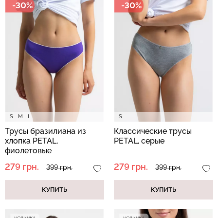
-30%
-30%
Бесшовные стринги
Топ на бретелях в рубчик
STRING BRIEFS (черный)
CAMI TOP RIB black
Giulia
(черный) Giulia
179 грн.
299 грн.
299 грн.
499 грн.
S
M
L
S
Трусы бразилиана из
Классические трусы
хлопка PETAL,
PETAL, серые
фиолетовые
279 грн.
279 грн.
399 грн.
399 грн.
КУПИТЬ
КУПИТЬ