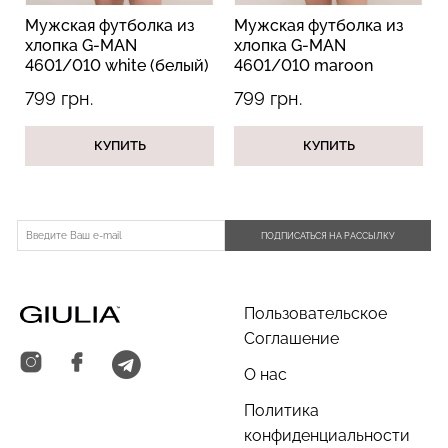
Мужская футболка из
Мужская футболка из
хлопка G-MAN
хлопка G-MAN
4601/010 white (белый)
4601/010 maroon
(бордовый)
799 грн.
799 грн.
Бесшовный топ с легкой
Бюстгальтер-невидимка
коррекцией BRA
самоклеющийся
SHAPEWEAR nude
КУПИТЬ
КУПИТЬ
(бежевый)
(бежевый) Giulia
489 грн.
699 грн.
299 грн.
ПОДПИСАТЬСЯ НА РАССЫЛКУ
Пользовательское
Соглашение
О нас
Политика
конфиденциальности