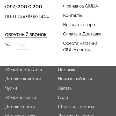
Франшиза GIULIA
(097) 200 0 200
Контакты
ПН-ПТ: з 9:00 до 18:00
Возврат товара
Бесшовные стринги
Оплата и Доставка
Бесшовные леггинсы
ОБРАТНЫЙ ЗВОНОК
STRING BRIEFS (черный)
LEGGINGS (черный) Giulia
Giulia
Оферта магазина
Укр
Рус
GIULIA.com.ua
482 грн.
689 грн.
179 грн.
299 грн.
Женские колготки
Пижамы
Детские колготки
Ночные рубашки
Чулки
Халаты
Женские носки
Боди
Детские носки
Штаны и леггинсы