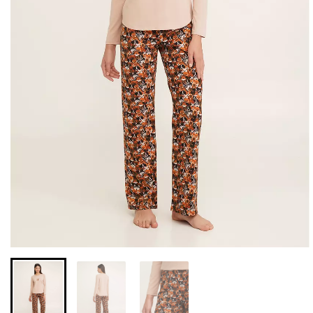
Бесшовные леггинсы из
Топ на бретелях в рубчик
микрофибры LEGGINGS
CAMI TOP RIB black
02 (черный) Giulia
(черный) Giulia
552 грн.
789 грн.
299 грн.
499 грн.