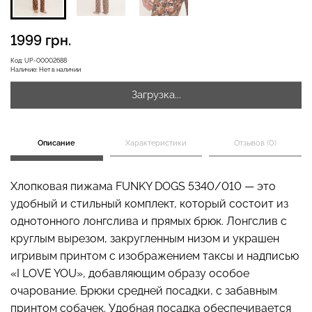
1999 грн.
Бесшовная бразилиана с
Велосипедки с высокой
Код:
UP-00002688
легкой коррекцией
талией TRACKS 01
Наличие:
Нет в наличии
BRASILIAN SHAPEWEAR
(черный) Giulia
black (черный) Giulia
Загрузка...
258 грн.
369 грн.
275 грн.
549 грн.
Описание
Характеристики
Отзывов (0)
Хлопковая пижама FUNKY DOGS 5340/010 — это
удобный и стильный комплект, который состоит из
однотонного лонгслива и прямых брюк. Лонгслив с
круглым вырезом, закругленным низом и украшен
игривым принтом с изображением таксы и надписью
«I LOVE YOU», добавляющим образу особое
очарование. Брюки средней посадки, с забавным
принтом собачек. Удобная посадка обеспечивается