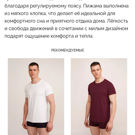
благодаря регулируемому поясу. Пижама выполнена
из мягкого хлопка, что делает её идеальной для
комфортного сна и приятного отдыха дома. Лёгкость
и свобода движений в сочетании с милым дизайном
Бесшовный топ на тонких
Топ на бретелях в рубчик
бретелях CAMI TOP
CAMI TOP RIB white
подарят ощущение комфорта и тепла.
(белый) Giulia
(белый) Giulia
РЕКОМЕНДУЕМЫЕ
279 грн.
399 грн.
299 грн.
499 грн.