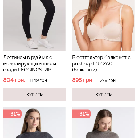
Бесшовная бразилиана с
Велосипедки с высокой
легкой коррекцией
талией TRACKS 01
BRASILIAN SHAPEWEAR
(черный) Giulia
black (черный) Giulia
258 грн.
369 грн.
439 грн.
549 грн.
Леггинсы в рубчик с
Бюстгальтер балконет с
моделирующим швом
push-up L1512A0
сзади LEGGINGS RIB
(бежевый)
(черный)
804 грн.
895 грн.
1149 грн.
1279 грн.
КУПИТЬ
КУПИТЬ
-31%
-31%