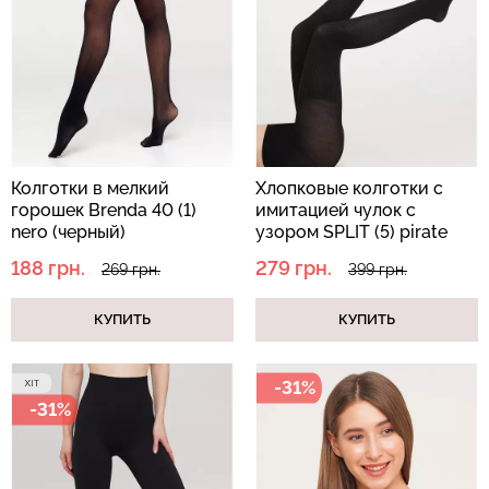
Бесшовные леггинсы из
Бесшовные леггинсы
микрофибры LEGGINGS
LEGGINGS (черный) Giulia
02 (черный) Giulia
631 грн.
789 грн.
551 грн.
689 грн.
Колготки в мелкий
Хлопковые колготки с
горошек Brenda 40 (1)
имитацией чулок с
nero (черный)
узором SPLIT (5) pirate
black (черный)
188 грн.
279 грн.
269 грн.
399 грн.
КУПИТЬ
КУПИТЬ
-31%
-31%