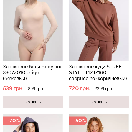
Бесшовный топ с легкой
Топ на бретелях в рубчик
коррекцией BRA
CAMI TOP RIB white
SHAPEWEAR black
(белый) Giulia
(черный) Giulia
Хлопковое боди Body line
Хлопковое худи STREET
299 грн.
499 грн.
489 грн.
699 грн.
3307/010 beige
STYLE 4424/160
(бежевый)
cappuccino (коричневый)
539 грн.
720 грн.
899 грн.
2399 грн.
КУПИТЬ
КУПИТЬ
-70%
-50%