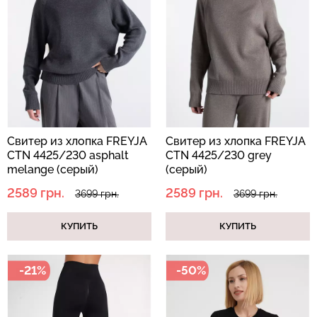
Бесшовный топ с легкой
Бесшовные стринги
коррекцией BRA
STRING BRIEFS (черный)
SHAPEWEAR nude
Giulia
(бежевый) Giulia
179 грн.
299 грн.
489 грн.
699 грн.
Свитер из хлопка FREYJA
Свитер из хлопка FREYJA
CTN 4425/230 asphalt
CTN 4425/230 grey
melange (серый)
(серый)
2589 грн.
2589 грн.
3699 грн.
3699 грн.
КУПИТЬ
КУПИТЬ
-21%
-50%