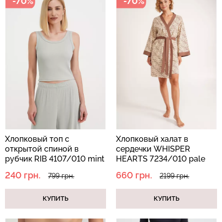
-70%
-70%
Хлопковый топ с
Хлопковый халат в
открытой спиной в
сердечки WHISPER
рубчик RIB 4107/010 mint
HEARTS 7234/010 pale
(зеленый)
yellow/brown hearts
240 грн.
660 грн.
799 грн.
2199 грн.
(желтый)
КУПИТЬ
КУПИТЬ