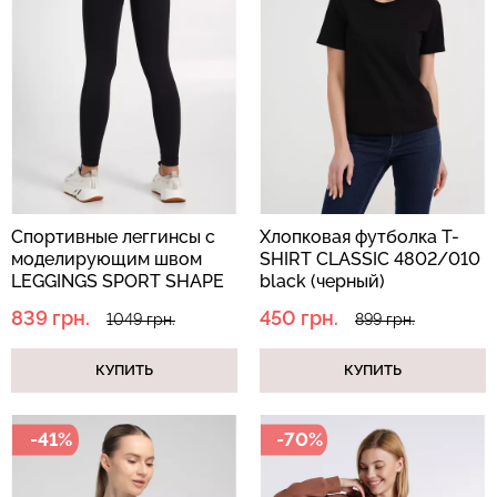
Велосипедки с пуш-ап
Бесшовные трусы
эффектом бесшовные
хипстеры HIPSTER BRIEFS
TRACKS SHAPE black
(бежевый) Giulia
(черный) Giulia
Спортивные леггинсы с
Хлопковая футболка T-
519 грн.
649 грн.
230 грн.
329 грн.
моделирующим швом
SHIRT CLASSIC 4802/010
LEGGINGS SPORT SHAPE
black (черный)
black (черный)
839 грн.
450 грн.
1049 грн.
899 грн.
КУПИТЬ
КУПИТЬ
-41%
-70%